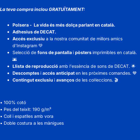
La teva compra
inclou
GRATUÏTAMENT
:
Polsera - La vida és més dolça parlant en català.
Adhesius de DECAT.
Accés exclusiu
a la nostra comunitat de millors amics
d’Instagram 💚
Selecció de
fons de pantalla
i
pòsters
imprimibles en català.
🌆
Llista
de reproducció
amb l'essència de sons de DECAT. 🌟
Descomptes
i
accés anticipat
en les pròximes comandes. 💙
Contingut exclusiu
i
avanços
de les col·leccions. 🎬
• 100% cotó
• Pes del teixit: 190 g/m²
• Coll i espatlles amb vora
• Doble costura a les mànigues