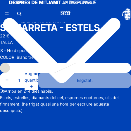
Ves al contingut
DESPRÉS DE MITJANIT
DESPRÉS DE MITJANIT JA DISPONIBLE
JA DISPONIBLE
Total 
produc
a la
cistella
Ves a la informació del producte.
SAMARRETA - ESTELS
22 €
TALLA
COLOR
Blanc trencat
Augmentar
quantitat
Esgotat.
Arriba en 2-4 dies hàbils.
Estels, estrelles, diamants del cel, espurnes nocturnes, ulls del
firmament. (he trigat quasi una hora per escriure aquesta
descripció.)