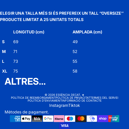
ELEGIR UNA TALLA MÉS SI ÉS PREFEREIX UN TALL ‘’OVERSIZE’’
PRODUCTE LIMITAT A 25 UNITATS TOTALS
LONGITUD (cm)
AMPLADA (cm)
S
69
49
M
71
52
L
73
55
XL
75
58
ALTRES...
© 2026
ESSÈNCIA DECAT
,
★
POLÍTICA DE REEMBORSAMENT
POLÍTICA DE PRIVACITAT
TERMES DEL SERVEI
POLÍTICA D'ENVIAMENT
INFORMACIÓ DE CONTACTE
Instagram
Tiktok
Mètodes de pagament.